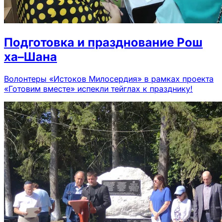
Подготовка и празднование Рош
ха–Шана
Волонтеры «Истоков Милосердия» в рамках проекта
«Готовим вместе» испекли тейглах к празднику!