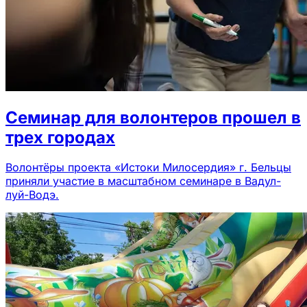
Семинар для волонтеров прошел в
трех городах
Волонтёры проекта «Истоки Милосердия» г. Бельцы
приняли участие в масштабном семинаре в Вадул-
луй-Водэ.