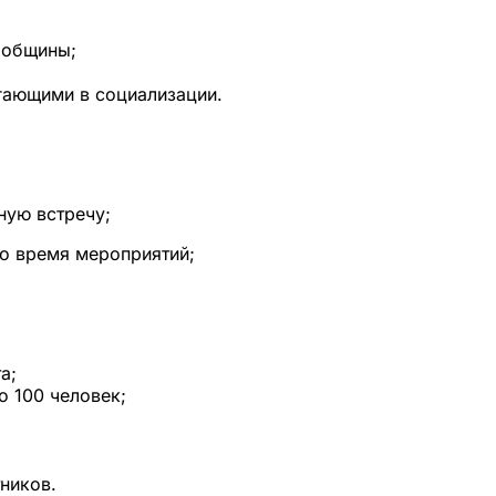
 общины;
гающими в социализации.
ную встречу;
во время мероприятий;
а;
о 100 человек;
тников.