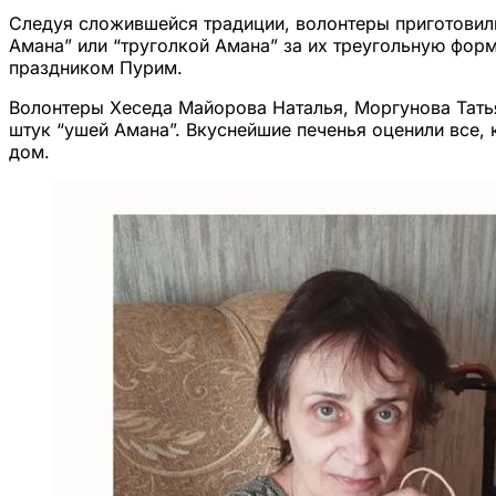
Следуя сложившейся традиции, волонтеры приготовил
Амана” или “труголкой Амана” за их треугольную фор
праздником Пурим.
Волонтеры Хеседа Майорова Наталья, Моргунова Тать
штук “ушей Амана”. Вкуснейшие печенья оценили все,
дом.