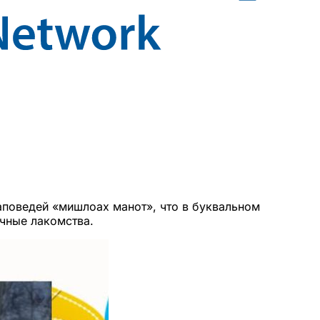
аповедей «мишлоах манот», что в буквальном
ичные лакомства.